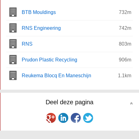
BTB Mouldings
732m
RNS Engineering
742m
RNS
803m
Prudon Plastic Recycling
906m
Reukema Blocq En Maneschijn
1.1km
Deel deze pagina