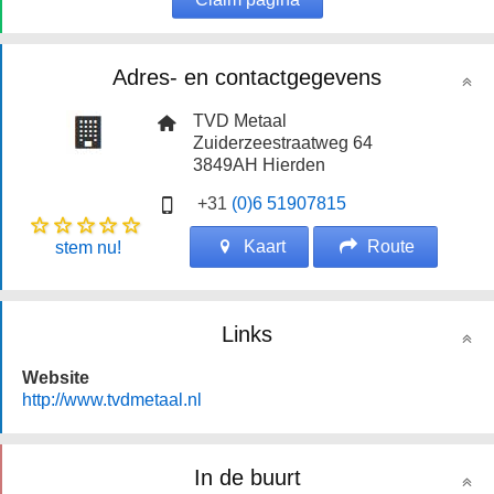
Adres- en contactgegevens
TVD Metaal
Zuiderzeestraatweg 64
3849AH
Hierden
+31
(0)6 51907815
Kaart
Route
stem nu!
Links
Website
http://www.tvdmetaal.nl
In de buurt