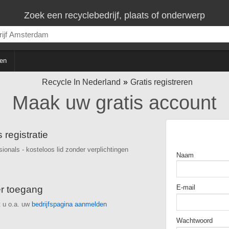
Zoek een recyclebedrijf, plaats of onderwerp
en
Recycle In Nederland
Gratis registreren
Maak uw gratis account
s registratie
sionals - kosteloos lid zonder verplichtingen
Naam
E-mail
r toegang
t u o.a. uw
bedrijfspagina aanmelden
Wachtwoord