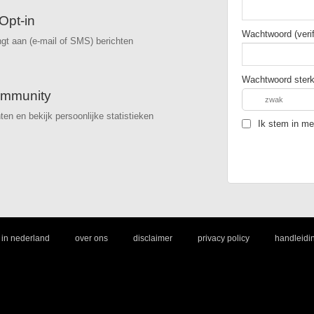
Opt-in
Wachtwoord (verif
ngt aan (e-mail of SMS) berichten
Wachtwoord sterk
mmunity
zwak
hten en bekijk persoonlijke statistieken
Ik stem in m
|
|
|
|
 in nederland
over ons
disclaimer
privacy policy
handleidi