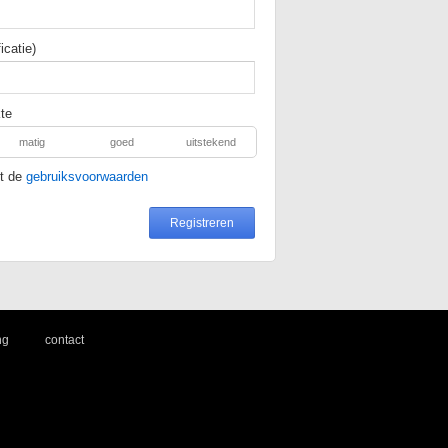
icatie)
te
matig
goed
uitstekend
et de
gebruiksvoorwaarden
|
ng
contact