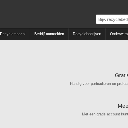
Recyclemaar.nl
Bedrijf aanmelden
Recyclebedrijven
Onderwerp
Grati
Handig voor particulieren én profes
Mee
Met een gratis account kun