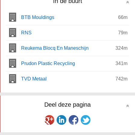
In de buurt
BTB Mouldings
66m
RNS
79m
Reukema Blocq En Maneschijn
324m
Prudon Plastic Recycling
341m
TVD Metaal
742m
Deel deze pagina