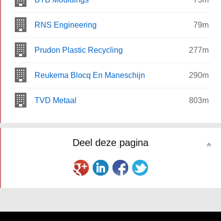
RNS Engineering
79m
Prudon Plastic Recycling
277m
Reukema Blocq En Maneschijn
290m
TVD Metaal
803m
Deel deze pagina