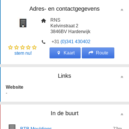
Adres- en contactgegevens
RNS
Kelvinstraat 2
3846BV
Harderwijk
+31
(0)341 430402
Kaart
Route
stem nu!
Links
Website
-
In de buurt
BTB Mouldings
73m