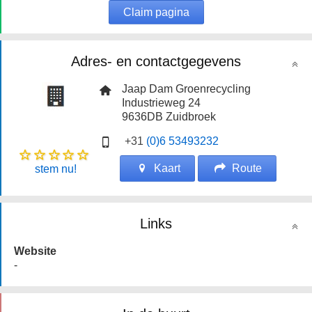
Claim pagina
Adres- en contactgegevens
Jaap Dam Groenrecycling
Industrieweg 24
9636DB
Zuidbroek
+31
(0)6 53493232
Kaart
Route
stem nu!
Links
Website
-