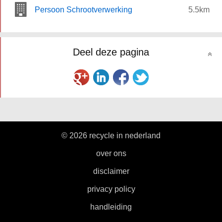
Persoon Schrootverwerking
5.5km
Deel deze pagina
© 2026 recycle in nederland
|
over ons
|
disclaimer
|
privacy policy
|
handleiding
|