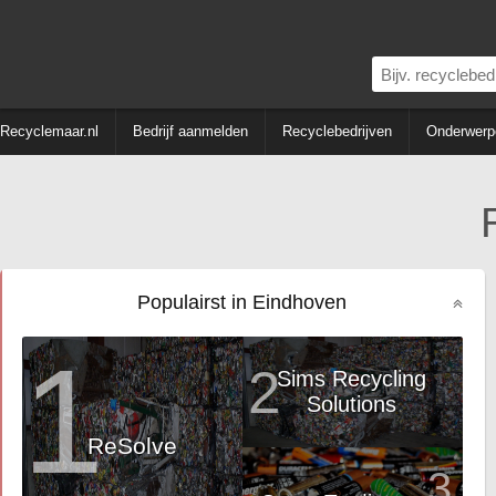
Recyclemaar.nl
Bedrijf aanmelden
Recyclebedrijven
Onderwerp
Populairst in Eindhoven
1
2
Sims Recycling
Solutions
ReSolve
3