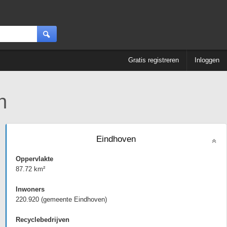
Gratis registreren
Inloggen
n
Eindhoven
Oppervlakte
87.72 km²
Inwoners
220.920 (gemeente Eindhoven)
Recyclebedrijven