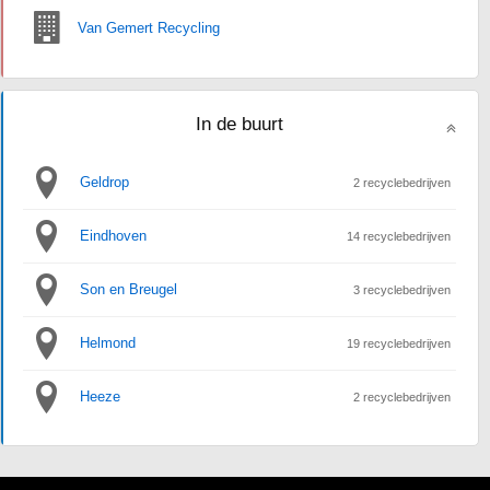
Van Gemert Recycling
In de buurt
Geldrop
2 recyclebedrijven
Eindhoven
14 recyclebedrijven
Son en Breugel
3 recyclebedrijven
Helmond
19 recyclebedrijven
Heeze
2 recyclebedrijven