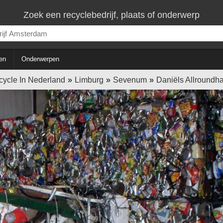
Zoek een recyclebedrijf, plaats of onderwerp
en
Onderwerpen
cycle In Nederland
Limburg
Sevenum
Daniëls Allroundh