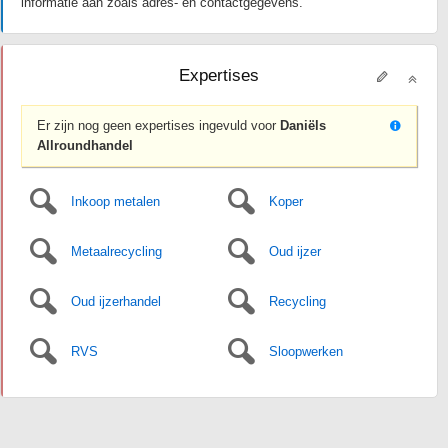
informatie aan zoals adres- en contactgegevens.
Expertises
Er zijn nog geen expertises ingevuld voor
Daniëls
Allroundhandel
Inkoop metalen
Koper
Metaalrecycling
Oud ijzer
Oud ijzerhandel
Recycling
RVS
Sloopwerken