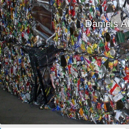
Daniëls A