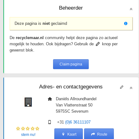
Beheerder
Deze pagina is
niet
geclaimd
De
recyclemaar.nl
community helpt deze pagina zo actueel
mogelijk te houden. Ook bijdragen? Gebruik de
knop per
gewenst blok.
Claim pagina
Adres- en contactgegevens
Daniëls Allroundhandel
Van Vlattenstraat 50
5975SC
Sevenum
+31
(0)6 36111107
Kaart
Route
stem nu!