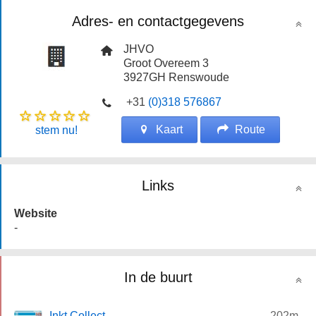
Adres- en contactgegevens
JHVO
Groot Overeem 3
3927GH
Renswoude
+31
(0)318 576867
Kaart
Route
stem nu!
Links
Website
-
In de buurt
Inkt Collect
202m