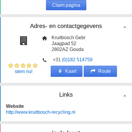
Claim pagina
Adres- en contactgegevens
Kruitbosch Gebr
Jaagpad 52
2802AZ
Gouda
+31
(0)182 514759
Kaart
Route
stem nu!
Links
Website
http://www.kruitbosch-recycling.nl