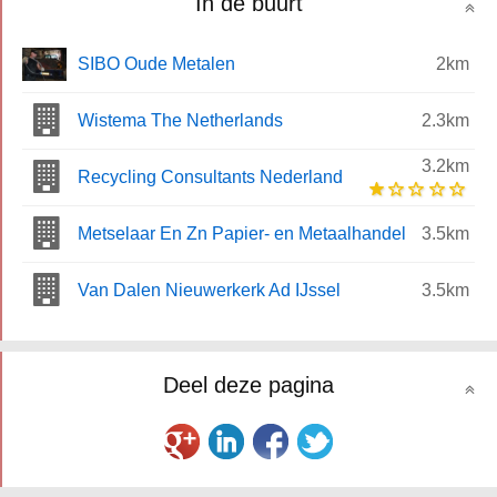
In de buurt
SIBO Oude Metalen
2km
Wistema The Netherlands
2.3km
3.2km
Recycling Consultants Nederland
Metselaar En Zn Papier- en Metaalhandel
3.5km
Van Dalen Nieuwerkerk Ad IJssel
3.5km
Deel deze pagina