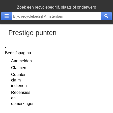
Zoek een recyclebedrijf, plaats of onderwerp
Prestige punten
Bedrijfspagina
Aanmelden
Claimen
Counter
claim
indienen
Recensies
en
opmerkingen